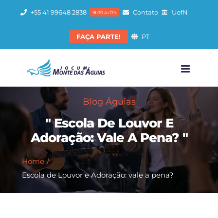
Ir
+55 41 99648 2838
Contato
UofN
9h30 às 17h
para
o
FAÇA PARTE!
PT
conteúdo
Blog Águias
" Escola De Louvor E
Adoração: Vale A Pena? "
Home
Escola de Louvor e Adoração: vale a pena?