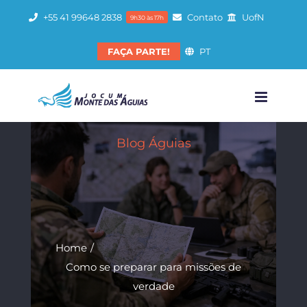
Ir
+55 41 99648 2838
Contato
UofN
9h30 às 17h
para
o
FAÇA PARTE!
PT
conteúdo
Blog Águias
Home
Como se preparar para missões de
verdade