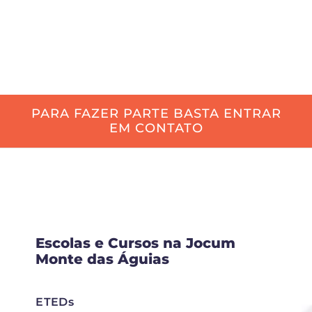
patrocinador de espetáculos e viagens. E para
isso, basta você querer e entrar em contato
conosco!
PARA FAZER PARTE BASTA ENTRAR
EM CONTATO
Escolas e Cursos na Jocum
Monte das Águias
ETEDs