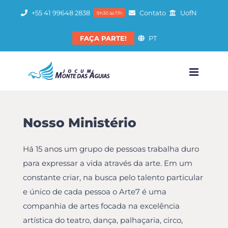
Ir
+55 41 99648 2838
Contato
UofN
9h30 às 17h
para
o
FAÇA PARTE!
PT
conteúdo
Nosso Ministério
Há 15 anos um grupo de pessoas trabalha duro
para expressar a vida através da arte. Em um
constante criar, na busca pelo talento particular
e único de cada pessoa o Arte7 é uma
companhia de artes focada na excelência
artística do teatro, dança, palhaçaria, circo,