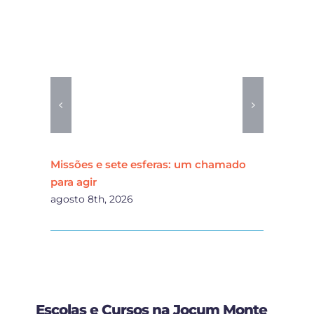
Missões e sete esferas: um chamado
Cur
para agir
Naç
agosto 8th, 2026
agos
Escolas e Cursos na Jocum Monte