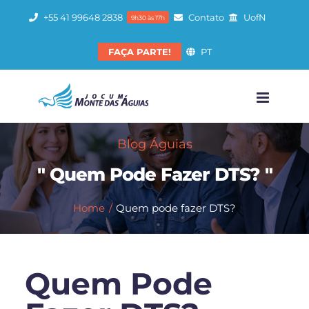
Ir
+55 41 99648 2838
Contato
UofN
9h30 às 17h
para
o
FAÇA PARTE!
PT
conteúdo
Blog Águias
" Quem Pode Fazer DTS? "
Home
Quem pode fazer DTS?
Quem Pode