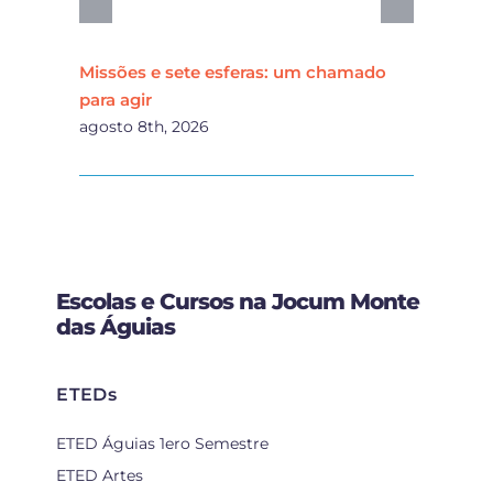
Missões e sete esferas: um chamado
Cur
para agir
Naç
agosto 8th, 2026
agos
Escolas e Cursos na Jocum Monte
das Águias
ETEDs
ETED Águias 1ero Semestre
ETED Artes