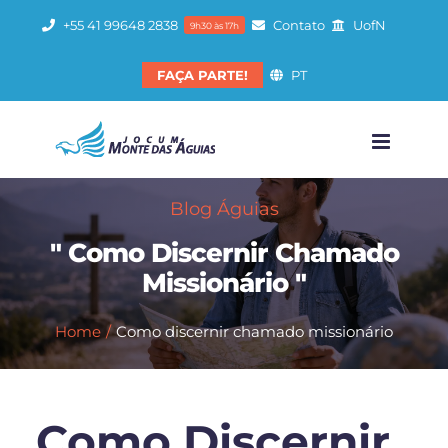
Ir
+55 41 99648 2838
Contato
UofN
9h30 às 17h
para
o
FAÇA PARTE!
PT
conteúdo
Blog Águias
" Como Discernir Chamado
Missionário "
Home
Como discernir chamado missionário
Como Discernir