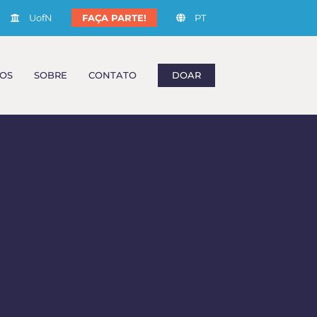
UofN
FAÇA PARTE!
PT
OS
SOBRE
CONTATO
DOAR