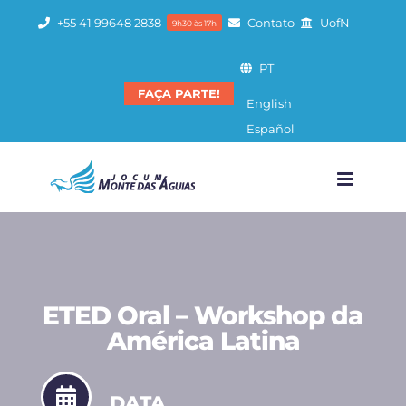
Ir
+55 41 99648 2838
Contato
UofN
9h30 às 17h
para
o
PT
conteúdo
FAÇA PARTE!
English
Español
ETED Oral – Workshop da
América Latina
DATA