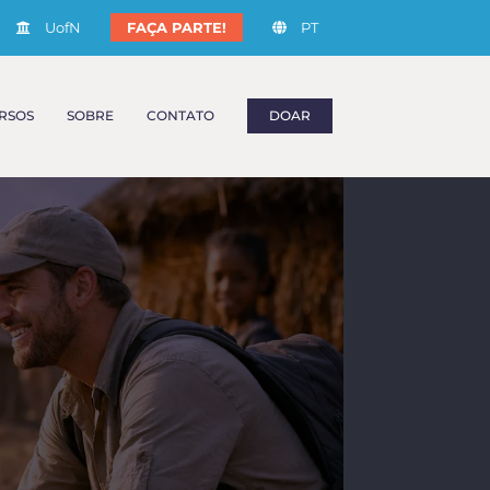
UofN
FAÇA PARTE!
PT
RSOS
SOBRE
CONTATO
DOAR