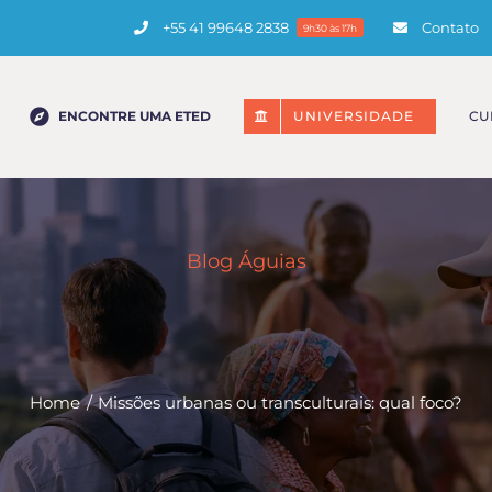
+55 41 99648 2838
Contato
9h30 às 17h
ENCONTRE UMA ETED
UNIVERSIDADE
CU
Blog Águias
Home
Missões urbanas ou transculturais: qual foco?