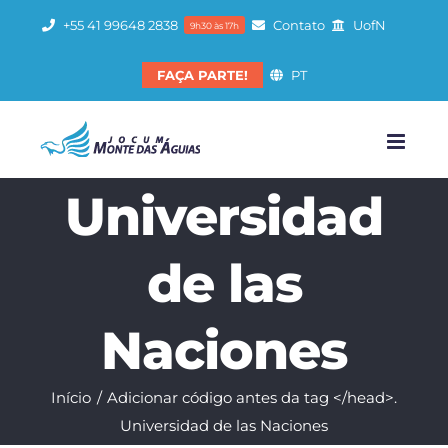
Ir
+55 41 99648 2838
Contato
UofN
9h30 às 17h
para
o
FAÇA PARTE!
PT
conteúdo
Universidad
de las
Naciones
Início
Adicionar código antes da tag </head>.
Universidad de las Naciones