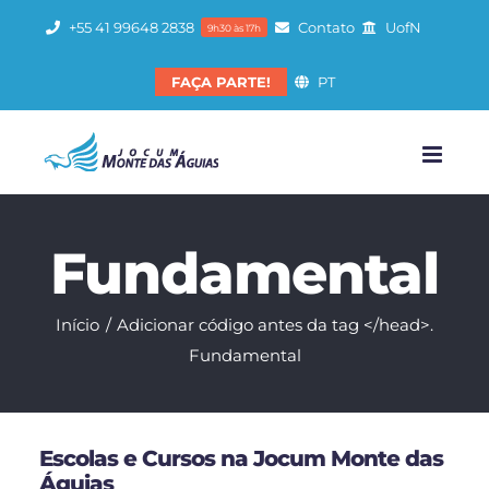
Ir
+55 41 99648 2838
Contato
UofN
9h30 às 17h
para
o
FAÇA PARTE!
PT
conteúdo
Fundamental
Início
Adicionar código antes da tag </head>.
Fundamental
Escolas e Cursos na Jocum Monte das
Águias