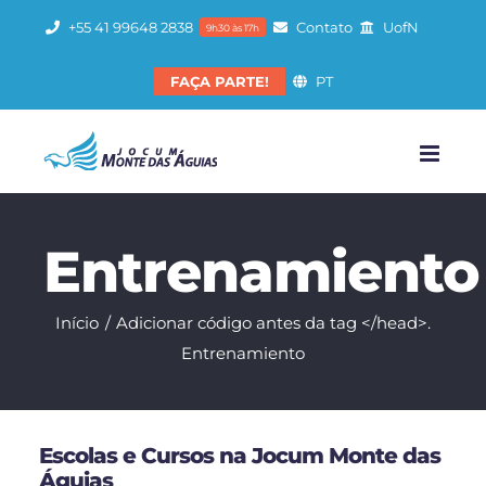
Ir
+55 41 99648 2838
Contato
UofN
9h30 às 17h
para
o
FAÇA PARTE!
PT
conteúdo
Entrenamiento
Início
Adicionar código antes da tag </head>.
Entrenamiento
Escolas e Cursos na Jocum Monte das
Águias