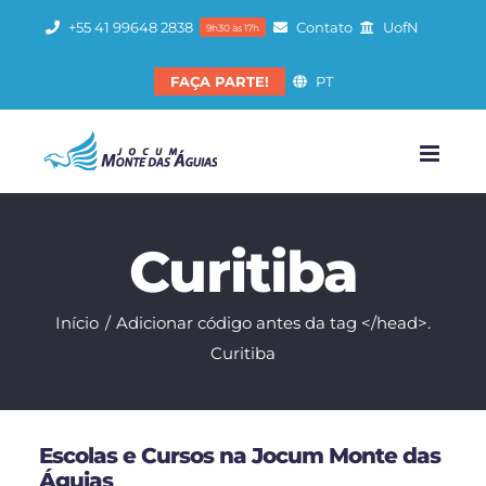
Ir
+55 41 99648 2838
Contato
UofN
9h30 às 17h
para
o
FAÇA PARTE!
PT
conteúdo
Curitiba
Início
Adicionar código antes da tag </head>.
Curitiba
Escolas e Cursos na Jocum Monte das
Águias