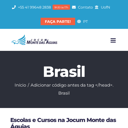
Ir
+55 41 99648 2838
Contato
UofN
9h30 às 17h
para
o
FAÇA PARTE!
PT
conteúdo
Brasil
Início
Adicionar código antes da tag </head>.
Brasil
Escolas e Cursos na Jocum Monte das
Águias