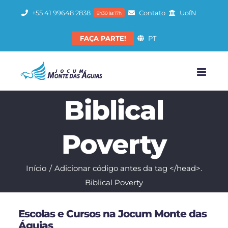
Ir
+55 41 99648 2838
Contato
UofN
9h30 às 17h
para
o
FAÇA PARTE!
PT
conteúdo
Biblical
Poverty
Início
Adicionar código antes da tag </head>.
Biblical Poverty
Escolas e Cursos na Jocum Monte das
Águias