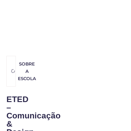
SOBRE
A
ESCOLA
ETED
–
Comunicação
&