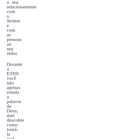
o seu
relacionamento
com
o
Senhor
e
com
as
pessoas
ao
seu
redor.
Durante
a
ETED
você
não
apenas
estuda
a
palavra
de
Deus,
mas
descobre
como
torná-
la
real