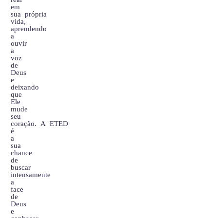
em
sua própria
vida,
aprendendo
a
ouvir
a
voz
de
Deus
e
deixando
que
Ele
mude
seu
coração. A ETED
é
a
sua
chance
de
buscar
intensamente
a
face
de
Deus
e
conhecer