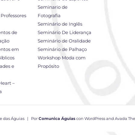
Seminario de
 Professores
Fotografia
Seminário de Inglês
ntos de
Seminário De Liderança
ação
Seminário de Oralidade
ntos em
Seminário de Palhaço
íblicos
Workshop Moda com
ades e
Propósito
Heart –
a
te das Águias | Por
Comunica Águias
con
WordPress
and
Avada Th