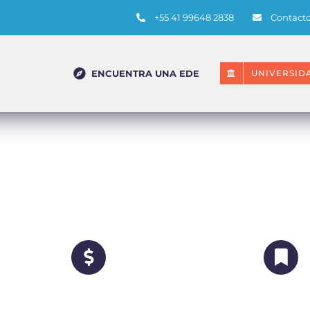
+55 41 99648 2838
Contact
ENCUENTRA UNA EDE
UNIVERSID
ECHA
MATRÍCULA
l 14 de
Fase Teórica:
 2027
US$1200