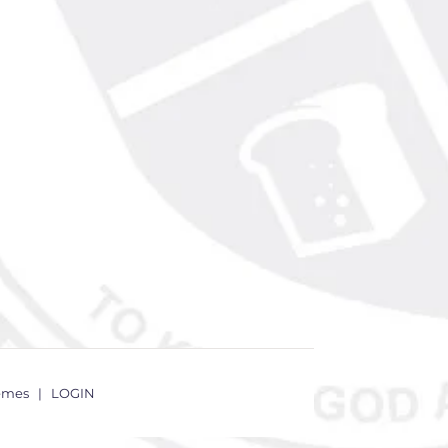
emes
|
LOGIN