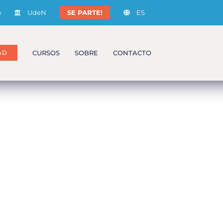
o
UdeN
SE PARTE!
ES
CURSOS
SOBRE
CONTACTO
AD
PRE-REQUISITOS
Formulario de
Pastor