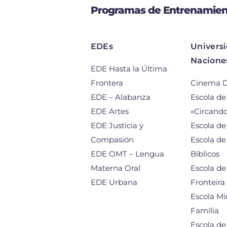
Programas de Entrenamien
EDEs
Universi
Nacione
EDE Hasta la Última
Frontera
Cinema D
EDE – Alabanza
Escola de
EDE Artes
«Circand
EDE Justicia y
Escola d
Compasión
Escola de
EDE OMT – Lengua
Bíblicos
Materna Oral
Escola de
EDE Urbana
Fronteira
Escola Min
Família
Escola de