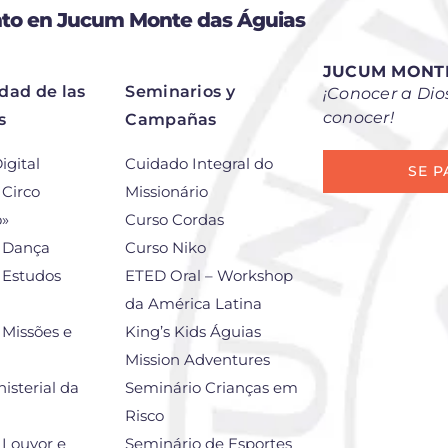
to en Jucum Monte das Águias
JUCUM MONTE
dad de las
Seminarios y
¡Conocer a Dios
conocer!
s
Campañas
igital
Cuidado Integral do
SE P
 Circo
Missionário
o»
Curso Cordas
e Dança
Curso Niko
 Estudos
ETED Oral – Workshop
da América Latina
 Missões e
King’s Kids Águias
Mission Adventures
isterial da
Seminário Crianças em
Risco
 Louvor e
Seminário de Esportes